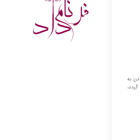
دن به
گردد،