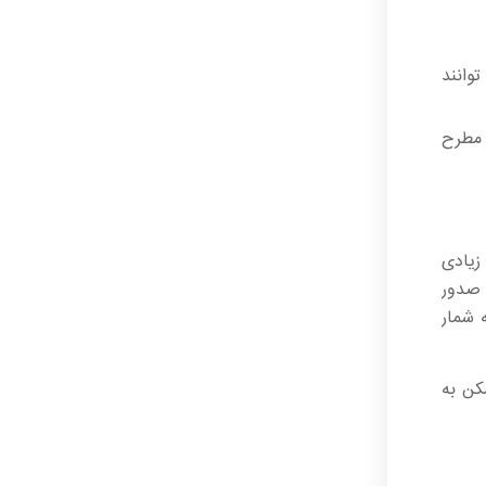
وانند
 مطرح
زیادی
 صدور
 شمار
کن به