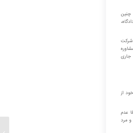
 چنین
دگاه،
 شرکت
شاوره
 جاری
ود از
ا عدم
و مرد
تصرف ع