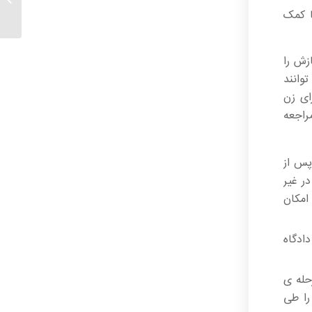
ا کمک
زش را
وانند
ای زن
راجعه
 که پس از
م کنند. در غیر
امکان
ادگاه
حله ی
را طی