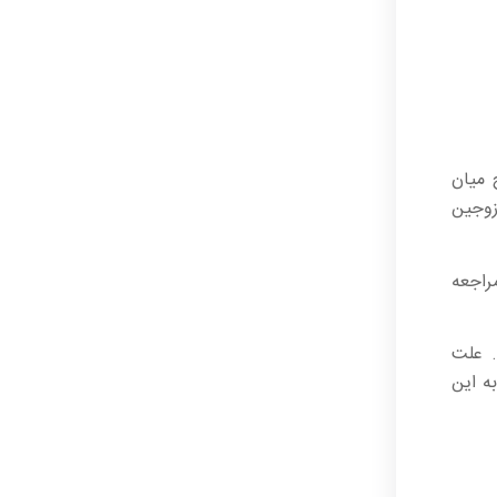
 میان
زوجین
راجعه
. علت
ه این